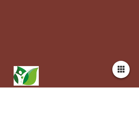
Neem gerust contact met me op als u meer info wilt over mijn
producten en
contactkruidenvrouwtje@gmail.com
diensten.
Ik help u graag!