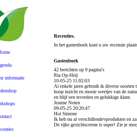
Recenties.
In het gastenboek kunt u uw recensie plaat
Home
Gastenboek
genda
42 berichten op 9 pagina's
Ria Op-Heij
e informatie
10-05-25
11:02:03
Al enkele jaren gebruik ik diverse soorten
idenshop
hoop inzicht en mooie weetjes van de natuu
en blijf een tevreden en gelukkige klant.
Jeanne Noten
rkshops
09-05-25
20:20:47
Hoi Simone
ontact
Ik heb nu al verschillendevprodukten en zal
De rijke gezichtscreme is super! Zie je morg
centies