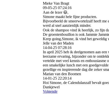
Mieke Van Bragt
09-05-25
07:24:16
Aan de lezer 😃,
Simone maakt hele fijne producten.
Bijvoorbeeld de smeerwortelzalf heeft me 
werd al snel aanzienlijk minder.
Ook de shampoo vind ik heerlijk, zo fijn da
De groentenbouillon is ook Jammie Jammie
Keep going,Simone, ik vind het geweldig wa
Jelle van der Maden
14-04-25
07:28:16
In april 2025 heb ik deelgenomen aan een 
leerzame ervaring, bijzonder om te ontdek
vertelde met veel kennis en enthousiasme 
een smakelijke lunch met een goedgevulde 
gezellige en inspirerende dag die zeker sm
Marian van den Boomen
14-01-25
22:20:14
Hoi Simone, de Calendulanzalf bevalt goe
Dankjewel
Volgende