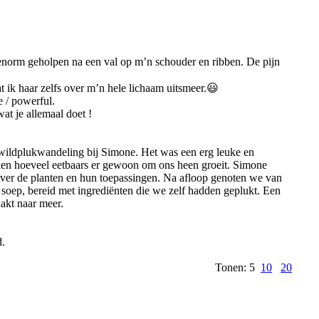
enorm geholpen na een val op m’n schouder en ribben. De pijn
t ik haar zelfs over m’n hele lichaam uitsmeer.😃
 / powerful.
t je allemaal doet !
wildplukwandeling bij Simone. Het was een erg leuke en
ken hoeveel eetbaars er gewoon om ons heen groeit. Simone
over de planten en hun toepassingen. Na afloop genoten we van
soep, bereid met ingrediënten die we zelf hadden geplukt. Een
aakt naar meer.
d.
Tonen: 5
10
20