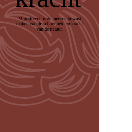
Mijn streven is de mensen bewust
maken van de schoonheid en kracht
van de natuur.