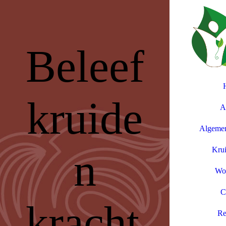
Beleef
kruide
A
Algemen
n
Kru
Wo
C
kracht
Re