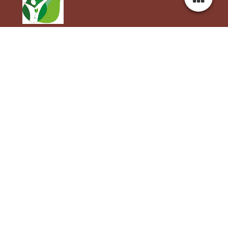
Workshops
Er zijn een aantal opties. Er is veel mogelijk. U kunt altijd
vragen naar meer mogelijkheden.
->Voor BSO workshops of workshops voor klassen of
verenigingen: Neem dan contact op
contactkruidenvrouwtje@gmail.com
via: